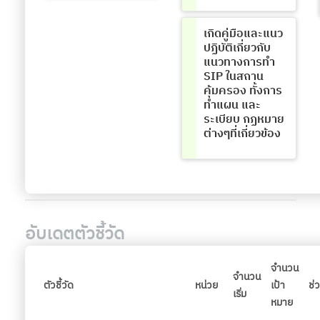
เกิดคู่มือและแนว
ปฏิบัติเกี่ยวกับ
แนวทางการทำ
SIP ในสถาน
คุ้มครอง ทั้งการ
ทำแผน และ
ระเบียบ กฏหมาย
ต่างๆที่เกี่ยวข้อง
อับเดตตัวชี้วัด
จำนวน
จำนวน
ตัวชี้วัด
หน่วย
เป้า
ช่
เริ่ม
หมาย