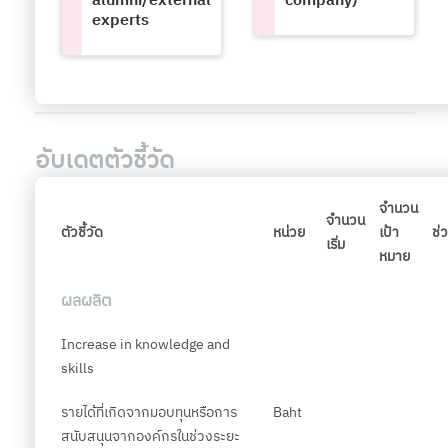
alumni/external
company)
experts
อับเดตตัวชี้วัด
จำนวน
จำนวน
ตัวชี้วัด
หน่วย
เป้า
ช่
เริ่ม
หมาย
ผลผลิต
Increase in knowledge and
skills
รายได้ที่เกิดจากมอบทุนหรือการ
Baht
สนับสนุนจากองค์กรในช่วงระยะ